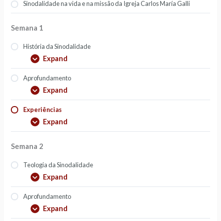
Sinodalidade na vida e na missão da Igreja Carlos María Galli
Semana 1
História da Sinodalidade
Expand
Aprofundamento
Expand
Experiências
Expand
Semana 2
Teologia da Sinodalidade
Expand
Aprofundamento
Expand