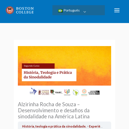
Skip
Português
to
content
Alzirinha Rocha de Souza –
Desenvolvimento e desafios da
sinodalidade na América Latina
História, teologia e prática da sinodalidade.
Experiências
Alzirinha R