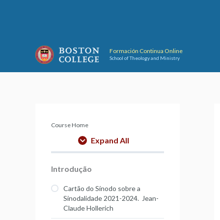
Skip
to
content
Formación Continua Online
School of Theology and Ministry
Course Home
Expand All
Introdução
Cartão do Sínodo sobre a
Sinodalidade 2021-2024. Jean-
Claude Hollerich