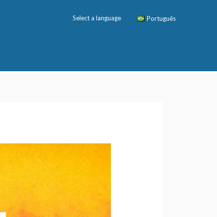
Select a language
Português