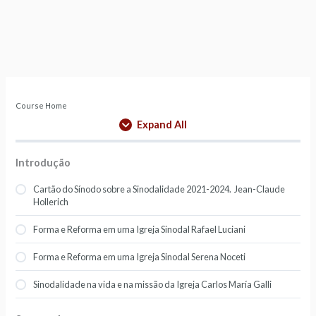
Course Home
Expand All
Introdução
Cartão do Sínodo sobre a Sinodalidade 2021-2024. Jean-Claude
Hollerich
Forma e Reforma em uma Igreja Sinodal Rafael Luciani
Forma e Reforma em uma Igreja Sinodal Serena Noceti
Sinodalidade na vida e na missão da Igreja Carlos María Galli