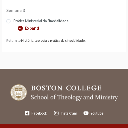
Semana 3
Prática Ministerial da Sinodalidade
Expand
Return to
História, teologia e prática da sinodalidade.
Facebook
Instagram
Youtube