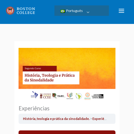
Skip
Português
to
content
Experiências
História, teologia e prática da sinodalidade.
Experiências