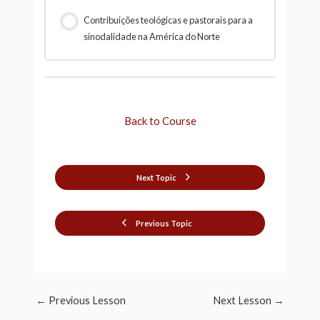
Contribuições teológicas e pastorais para a
sinodalidade na América do Norte
Back to Course
Next Topic
Previous Topic
←
Previous Lesson
Next Lesson
→