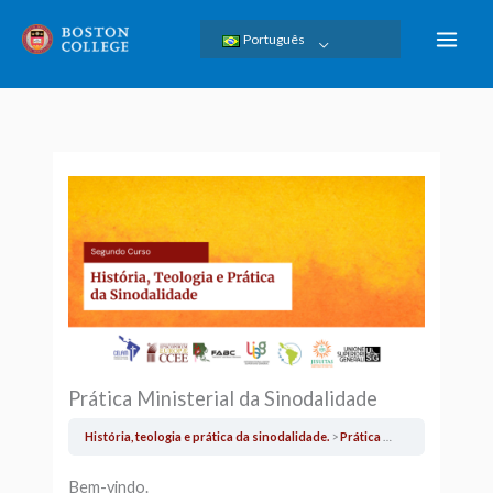
Skip
Português
to
content
Prática Ministerial da Sinodalidade
História, teologia e prática da sinodalidade.
Prática Ministerial da Sinodalidade
Bem-vindo.