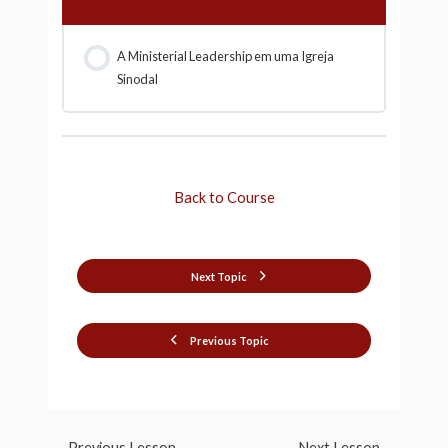
A Ministerial Leadership em uma Igreja
Sinodal
Back to Course
Next Topic
Previous Topic
←
Previous Lesson
Next Lesson
→