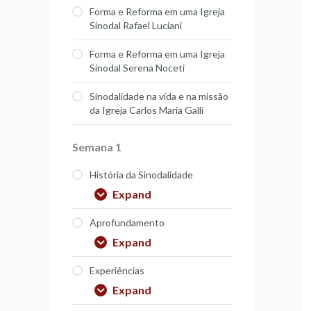
Forma e Reforma em uma Igreja
Sinodal Rafael Luciani
Forma e Reforma em uma Igreja
Sinodal Serena Noceti
Sinodalidade na vida e na missão
da Igreja Carlos María Galli
Semana 1
História da Sinodalidade
Expand
Aprofundamento
Expand
Experiências
Expand