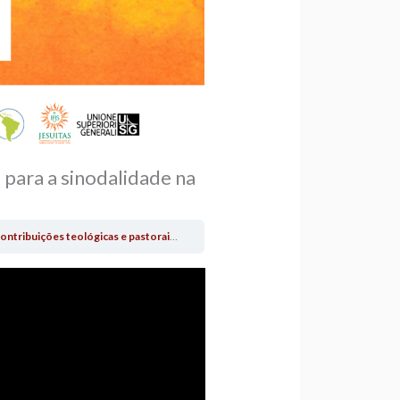
 para a sinodalidade na
tribuições teológicas e pastorais para a sinodalidade na América do Norte