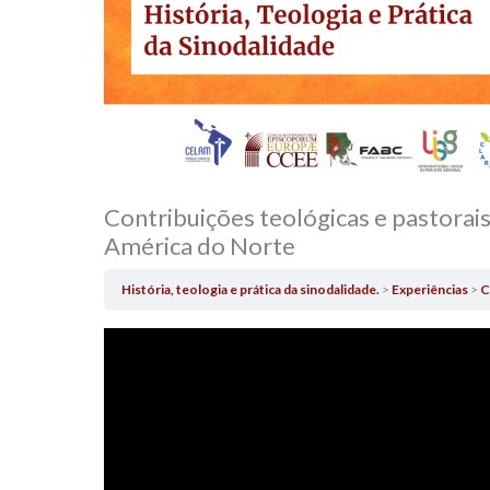
Contribuições teológicas e pastorais
América do Norte
História, teologia e prática da sinodalidade.
Experiências
Con