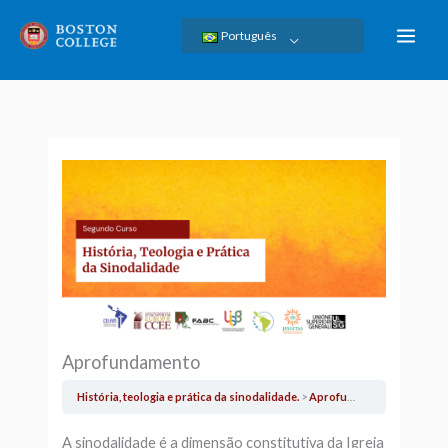
Skip
Português
to
content
Aprofundamento
História, teologia e prática da sinodalidade.
Aprofundamento
A sinodalidade é a dimensão constitutiva da Igreja