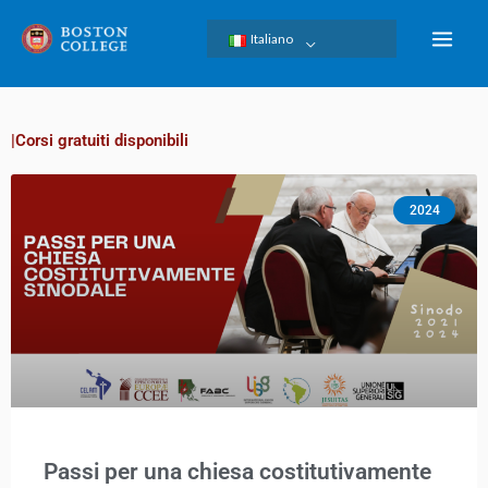
Skip
Italiano
to
content
|Corsi gratuiti disponibili
2024
Passi per una chiesa costitutivamente