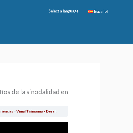
Select a language
Español
íos de la sinodalidad en
riencias
Vimal Tirimanna – Desarrollo y desafíos de la sinodalidad en Asia