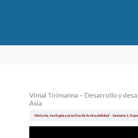
Vimal Tirimanna – Desarrollo y desaf
Asia
Historia, teología y práctica de la sinodalidad
Semana 1: Expe