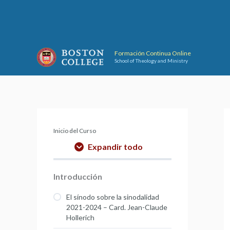
Ir
al
contenido
Formación Continua Online
School of Theology and Ministry
Inicio del Curso
Expandir todo
Introducción
El sínodo sobre la sinodalidad
2021-2024 – Card. Jean-Claude
Hollerich