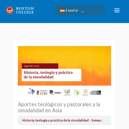
Ir
Español
al
contenido
Aportes teológicos y pastorales a la
sinodalidad en Asia
Historia, teología y práctica de la sinodalidad
Semana 2: Experiencias