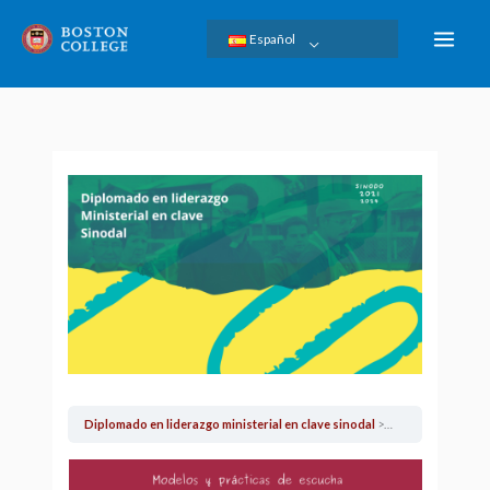
Ir
Español
al
contenido
Diplomado en liderazgo ministerial en clave sinodal
Curso 2: Modelos 