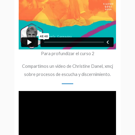
Para profundizar el curso 2
Compartimos un video de Christine Danel, xmcj
sobre procesos de escucha y discernimiento.