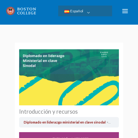
Ir
Español
al
contenido
Introducción y recursos
Diplomado en liderazgo ministerial en clave sinodal
Introducción y re