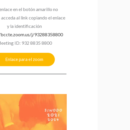
 enlace en el botón amarillo no
 acceda al link copiando el enlace
y la identificación
//bccte.zoom.us/j/93288358800
eeting ID: 932 8835 8800
Enlace para el zoom