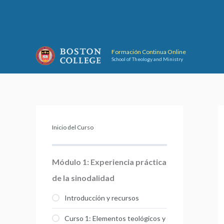
Ir
al
contenido
Formación Continua Online
School of Theology and Ministry
Inicio del Curso
Módulo 1: Experiencia práctica
de la sinodalidad
Introducción y recursos
Curso 1: Elementos teológicos y