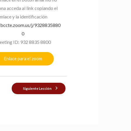
ona acceda al link copiando el
enlace y la identificación
//bccte.zoom.us/j/9328835880
0
eting ID: 932 8835 8800
Enlace para el zoom
Siguiente Lección