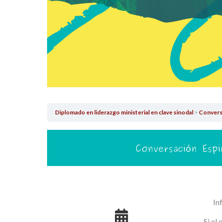
Diplomado en liderazgo ministerial en clave sinodal
Conversa
In
Si el