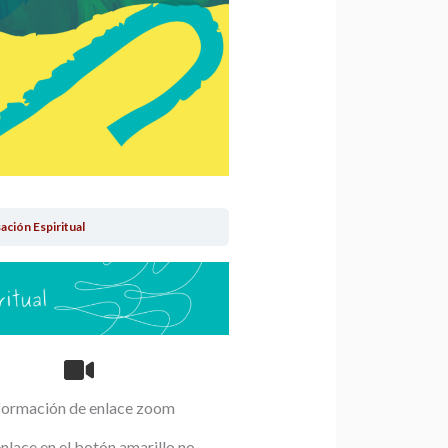
ción Espiritual
formación de enlace zoom
 enlace en el botón amarillo no