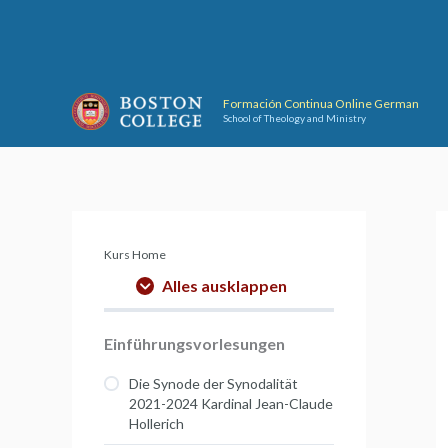
Skip
to
content
Formación Continua Online German
School of Theology and Ministry
Kurs Home
Alles ausklappen
Einführungsvorlesungen
Die Synode der Synodalität
2021-2024 Kardinal Jean-Claude
Hollerich