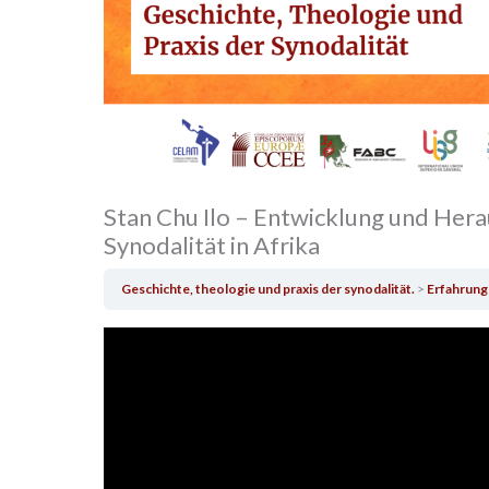
Stan Chu Ilo – Entwicklung und Her
Synodalität in Afrika
Geschichte, theologie und praxis der synodalität.
Erfahrung