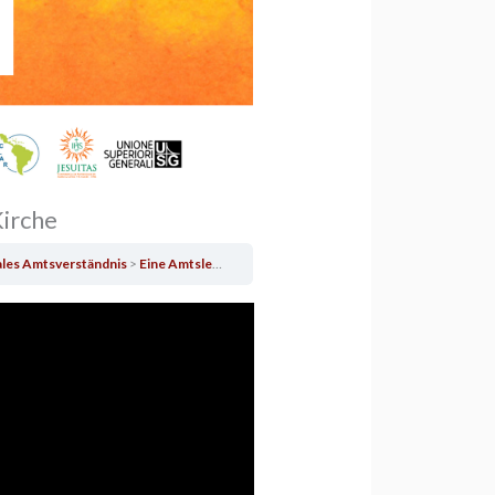
Kirche
ales Amtsverständnis
Eine Amtsleitung für eine synodale Kirche