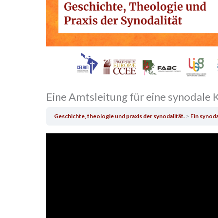
Eine Amtsleitung für eine synodale 
Geschichte, theologie und praxis der synodalität.
Ein synod