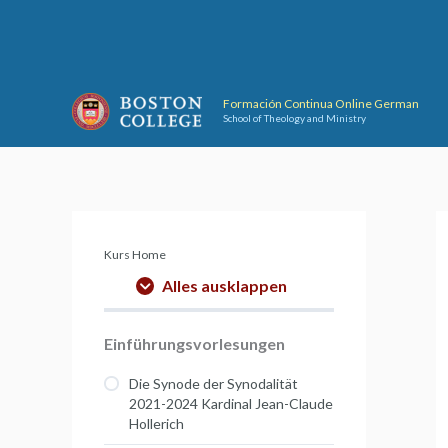
Skip
to
content
Formación Continua Online German
School of Theology and Ministry
Kurs Home
Alles ausklappen
Einführungsvorlesungen
Die Synode der Synodalität
2021-2024 Kardinal Jean-Claude
Hollerich