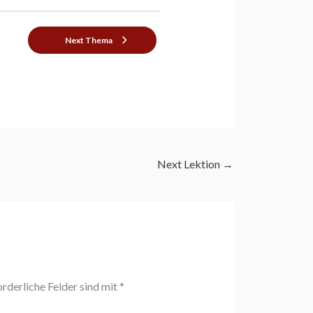
Next Thema
Next Lektion
→
orderliche Felder sind mit
*