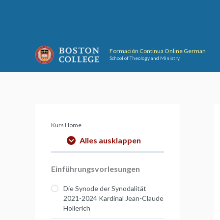
Skip
to
content
Formación Continua Online German
School of Theology and Ministry
Kurs Home
Alles ausklappen
Einführungsvorlesungen
Die Synode der Synodalität
2021-2024 Kardinal Jean-Claude
Hollerich