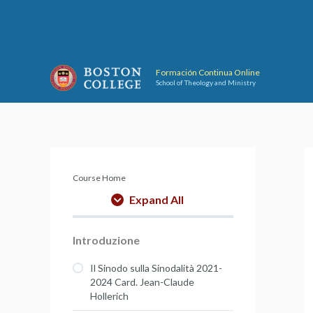
Skip
to
content
Formación Continua Online
School of Theology and Ministry
Course Home
Expand All
Introduzione
Il Sinodo sulla Sinodalità 2021-
2024 Card. Jean-Claude
Hollerich