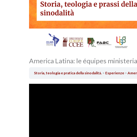
America Latina: le équipes ministeria
Storia, teologia e pratica della sinodalitá.
Esperienze
Ameri