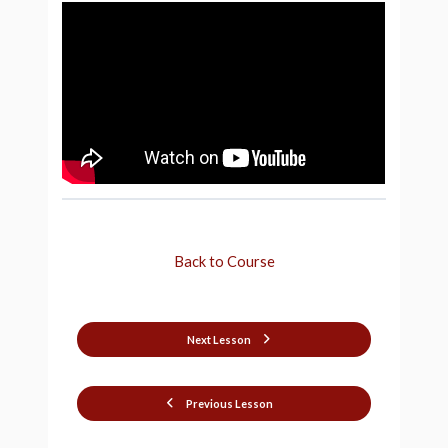
Back to Course
Next Lesson
Previous Lesson