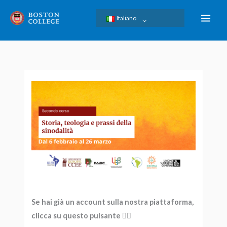
Skip
Italiano
to
content
Se hai già un account sulla nostra piattaforma,
clicca su questo pulsante 👆🏿