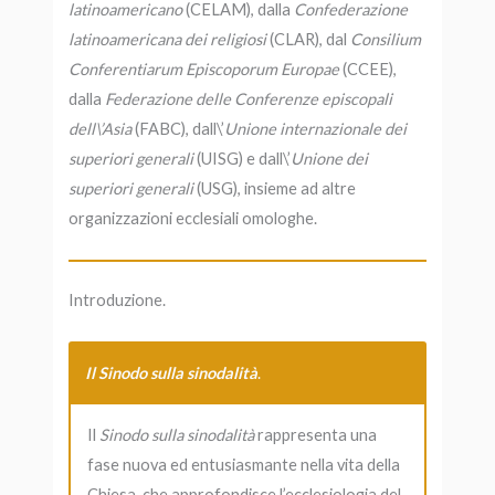
latinoamericano
(CELAM), dalla
Confederazione
latinoamericana dei religiosi
(CLAR), dal
Consilium
Conferentiarum Episcoporum Europae
(CCEE),
dalla
Federazione delle Conferenze episcopali
dell\’Asia
(FABC), dall\’
Unione internazionale dei
superiori generali
(UISG) e dall\’
Unione dei
superiori generali
(USG), insieme ad altre
organizzazioni ecclesiali omologhe.
Introduzione.
Il
Sinodo sulla sinodalità
.
Il
Sinodo sulla sinodalità
rappresenta una
fase nuova ed entusiasmante nella vita della
Chiesa, che approfondisce l’ecclesiologia del