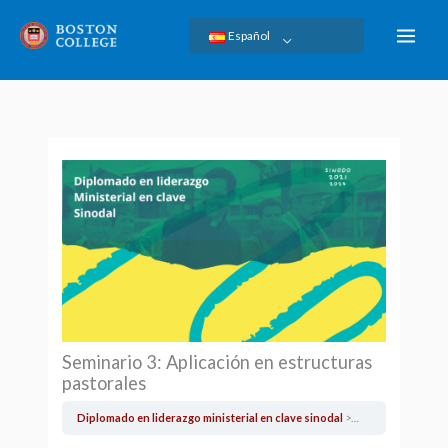
Ir
Español
al
contenido
Seminario 3: Aplicación en estructuras
pastorales
Diplomado en liderazgo ministerial en clave sinodal
Seminario 3: Aplic