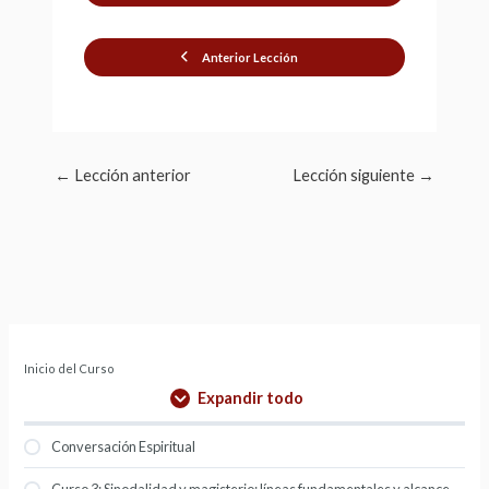
Anterior Lección
←
Lección anterior
Lección siguiente
→
Inicio del Curso
Expandir todo
Conversación Espiritual
Curso 3: Sinodalidad y magisterio: líneas fundamentales y alcance