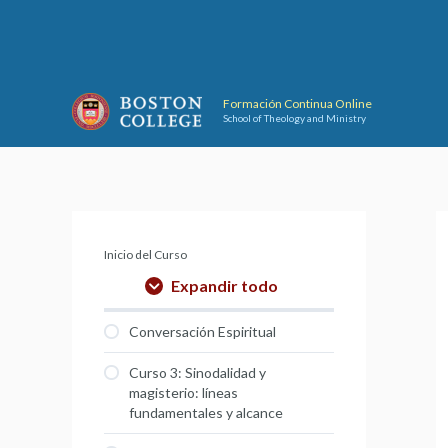
Ir
al
contenido
Formación Continua Online
School of Theology and Ministry
Inicio del Curso
Expandir todo
Conversación Espiritual
Curso 3: Sinodalidad y
magisterio: líneas
fundamentales y alcance