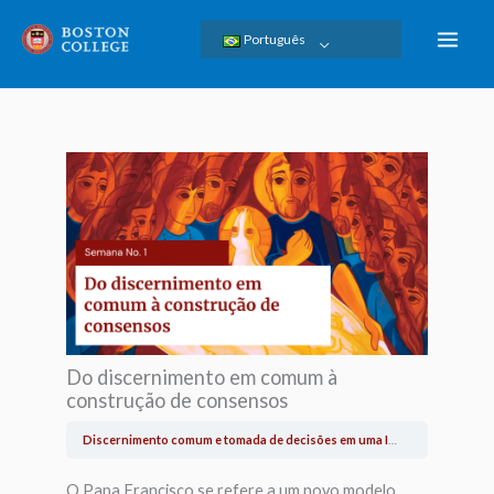
Skip
Português
to
content
Do discernimento em comum à
construção de consensos
Discernimento comum e tomada de decisões em uma Igreja sinodal.
Sem
O Papa Francisco se refere a um novo modelo