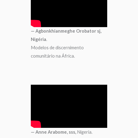
— Agbonkhianmeghe Orobator sj,
Nigéria
.
Modelos de discernimento
comunitário na África.
— Anne Arabome, sss,
Nigeria.