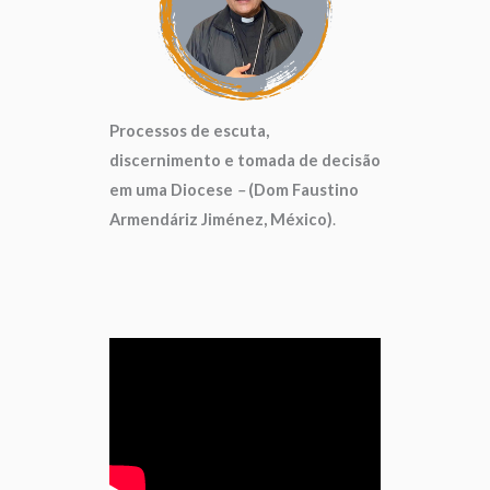
Processos de escuta,
discernimento e tomada de decisão
em uma Diocese
–
(Dom Faustino
Armendáriz Jiménez, México)
.