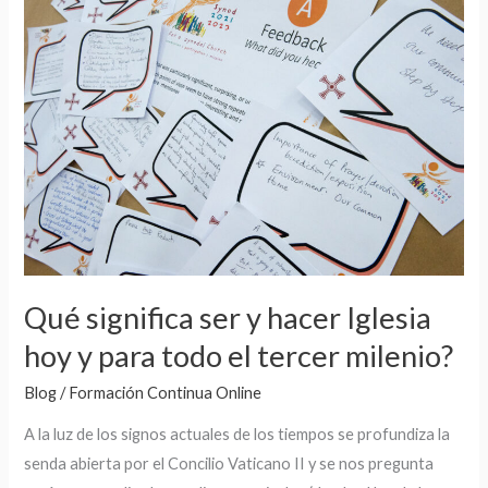
significa
ser
y
hacer
Iglesia
hoy
y
para
todo
el
Qué significa ser y hacer Iglesia
tercer
hoy y para todo el tercer milenio?
milenio?
Blog
/
Formación Continua Online
A la luz de los signos actuales de los tiempos se profundiza la
senda abierta por el Concilio Vaticano II y se nos pregunta