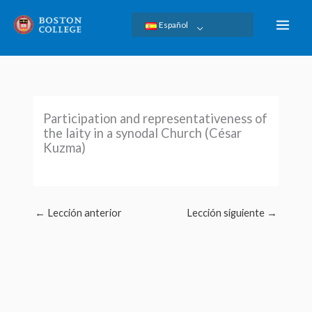
Ir
Español
al
contenido
Participation and representativeness of
the laity in a synodal Church (César
Kuzma)
←
Lección anterior
Lección siguiente
→